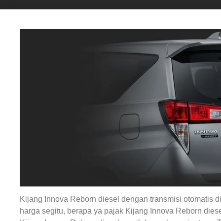
Kijang Innova Reborn diesel dengan transmisi otomatis d
harga segitu, berapa ya pajak Kijang Innova Reborn dies