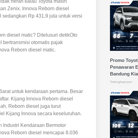
idak heran kalau Toyota masih
an Zenix. Innova Reborn diesel
l sedangkan Rp 431,9 juta untuk versi
n diesel matic? Ditelusuri detikOto
 bertransmisi otomatis pajak
nnova Reborn diesel matic.
Promo Toyot
Penawaran Ek
Bandung Ki
Selengkapnya»
 Barat untuk kendaraan pertama. Besar
aftar. Kijang Innova Reborn diesel
h. Reborn diesel juga turut
el Kijang Innova secara keseluruhan.
an Industri Kendaraan Bermotor
Innova Reborn diesel mencapai 8.036