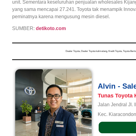
unit. Sementara keseluruhan penjualan wholesales Kijan
yang sama mencapai 27.241. Toyota tak menampik Innov
peminatnya karena mengusung mesin diesel.
SUMBER:
detikoto.com
Dealer Toyota
,
Dealer Toyota kalimalang
,
Kredit Toyota
,
Toyota Berit
Alvin - Sa
Tunas Toyota 
Jalan Jendral Jl.
Kec. Kiaracondon