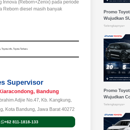
g Innova (Reborn+Zenix) pada periode
a Reborn diesel masih banyak
Promo Toyota
Wujudkan S
Selengkapnya»
a
,
Toyota info
,
Toyota Terbaru
les Supervisor
Promo Toyota
Kiaracondong, Bandung
Wujudkan Co
 Ibrahim Adjie No.47, Kb. Kangkung,
Selengkapnya»
g, Kota Bandung, Jawa Barat 40272
+62 811-1818-133