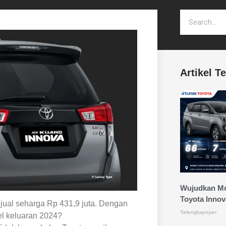
Artikel T
Wujudkan Mo
Toyota Innov
ijual seharga Rp 431,9 juta. Dengan
Selengkapnya»
el keluaran 2024?