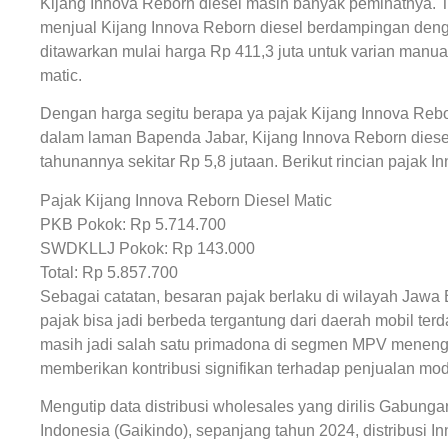
Kijang Innova Reborn diesel masih banyak peminatnya. T
menjual Kijang Innova Reborn diesel berdampingan deng
ditawarkan mulai harga Rp 411,3 juta untuk varian manua
matic.
Dengan harga segitu berapa ya pajak Kijang Innova Rebor
dalam laman Bapenda Jabar, Kijang Innova Reborn diesel
tahunannya sekitar Rp 5,8 jutaan. Berikut rincian pajak I
Pajak Kijang Innova Reborn Diesel Matic
PKB Pokok: Rp 5.714.700
SWDKLLJ Pokok: Rp 143.000
Total: Rp 5.857.700
Sebagai catatan, besaran pajak berlaku di wilayah Jawa
pajak bisa jadi berbeda tergantung dari daerah mobil terd
masih jadi salah satu primadona di segmen MPV menenga
memberikan kontribusi signifikan terhadap penjualan mod
Mengutip data distribusi wholesales yang dirilis Gabung
Indonesia (Gaikindo), sepanjang tahun 2024, distribusi 