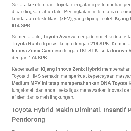
Secara keseluruhan, Toyota mengalami pertumbuhan pe
dibandingkan tahun lalu. Peningkatan ini terutama didor
kendaraan elektrifikasi (
xEV
), yang dipimpin oleh
Kijang 
614 SPK
.
Sementara itu,
Toyota Avanza
menjadi model kedua terl
Toyota Rush
di posisi ketiga dengan
216 SPK
. Kemudia
Innova Zenix Gasoline
dengan
181 SPK
, serta
Innova 
dengan
174 SPK
.
Keberhasilan
Kijang Innova Zenix Hybrid
mempertahanka
Toyota di IIMS semakin memperkuat kepercayaan masyarak
Medium MPV ini tetap mempertahankan DNA Toyota K
fungsional, dan andal, sekaligus menawarkan inovasi deng
efisien dan ramah lingkungan.
Toyota Hybrid Makin Diminati, Insentif 
Pendorong