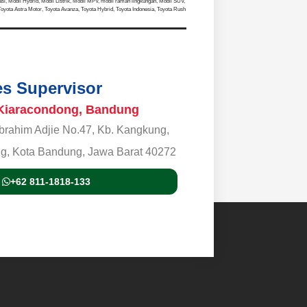
asi
,
Mobil Hybrid
,
Mobil Listrik
,
Mobil MPV
,
mobil ramah lingkungan
,
Mobil SUV
,
Toyota Astra Motor
,
Toyota Avanza
,
Toyota Hybrid
,
Toyota Indonesia
,
Toyota Rush
les Supervisor
Kiaracondong, Bandung
 Ibrahim Adjie No.47, Kb. Kangkung,
g, Kota Bandung, Jawa Barat 40272
+62 811-1818-133