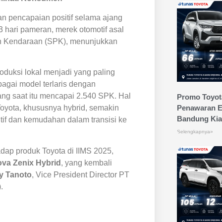
an pencapaian positif selama ajang
3 hari pameran, merek otomotif asal
n Kendaraan (SPK), menunjukkan
oduksi lokal menjadi yang paling
bagai model terlaris dengan
ng saat itu mencapai 2.540 SPK. Hal
Promo Toyot
Penawaran Ek
Toyota, khususnya hybrid, semakin
Bandung Ki
itif dan kemudahan dalam transisi ke
Selengkapnya»
dap produk Toyota di IIMS 2025,
ova Zenix Hybrid
, yang kembali
y Tanoto
, Vice President Director PT
.