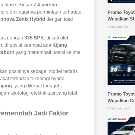
njualan sebesar
7,4 persen
ong oleh tingginya permintaan terhadap
Promo Toyota
Wujudkan S
Innova Zenix Hybrid
dengan total
Selengkapnya»
aris dengan
335 SPK
, diikuti oleh
n, di posisi keempat ada
Kijang
Reborn
yang menempati posisi kelima
n posisinya sebagai model terlaris
at terhadap teknologi hybrid.
ijang
, yang dikenal tangguh,
an teknologi elektrifikasi yang lebih
Promo Toyota
Wujudkan Co
Selengkapnya»
Pemerintah Jadi Faktor