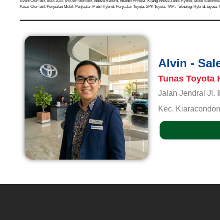
Event Otomotif
,
IIMS 2025
,
industri otomotif
,
Innova Reborn
,
Insentif PPnBM
,
Kijang Innova Zenix Hybrid
,
Mobil Elektrifik
Pasar Otomotif
,
Penjualan Mobil
,
Penjualan Mobil Hybrid
,
Penjualan Toyota
,
SPK Toyota
,
TAM
,
Teknologi Hybrid
,
toyota
,
Alvin - Sa
Tunas Toyota 
Jalan Jendral Jl.
Kec. Kiaracondon