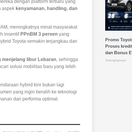
ereka dengan platform terbaru yang
m aspek
kenyamanan, handling, dan
 TAM, meningkatnya minat masyarakat
h insentif
PPnBM 3 persen
yang
Promo Toyot
hybrid Toyota semakin terjangkau dan
Proses kredi
dan Bonus Ek
 menjelang libur Lebaran
, sehingga
Selengkapnya»
ri solusi mobilitas baru yang lebih
daraan hybrid kini bukan lagi
sumen yang ingin beralih ke teknologi
anan dan performa optimal.